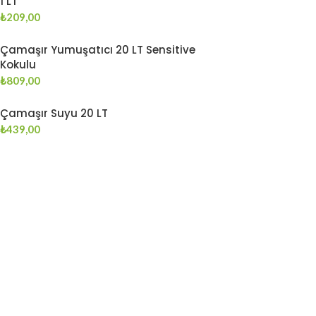
1 LT
₺
209,00
Çamaşır Yumuşatıcı 20 LT Sensitive
Kokulu
₺
809,00
Çamaşır Suyu 20 LT
₺
439,00