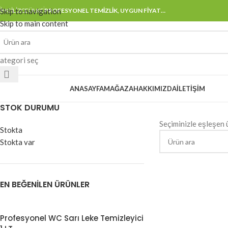
Skip to navigation
İNGILIZCE
ÜLKE
PROFESYONEL TEMİZLİK, UYGUN FİYAT…
Skip to main content
ategori seç
ategorilere Göz Atın
ANASAYFA
MAĞAZA
HAKKIMIZDA
İLETIŞIM
STOK DURUMU
Seçiminizle eşleşen 
Stokta
Stokta var
EN BEĞENILEN ÜRÜNLER
Profesyonel WC Sarı Leke Temizleyici