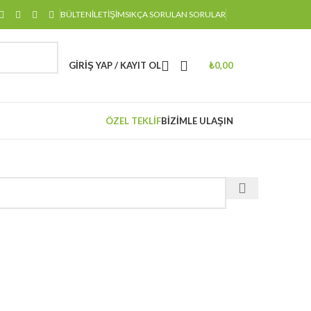
BÜLTEN
İLETIŞIM
SIKÇA SORULAN SORULAR
GIRIŞ YAP / KAYIT OL
₺
0,00
ÖZEL TEKLIF
BIZIMLE ULAŞIN