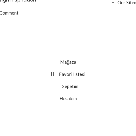
Our Site
 Comment
Mağaza
Favori listesi
Sepetim
Hesabım