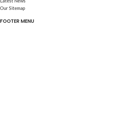
Latest News
Our Sitemap
FOOTER MENU
Instagram profile
New Collection
Woman Dress
Contact Us
Latest News
Purchase Theme
Based on
WoodMart
theme
2026
WooCommerce Themes
.
Mağaza
Filtreler
Favori listesi