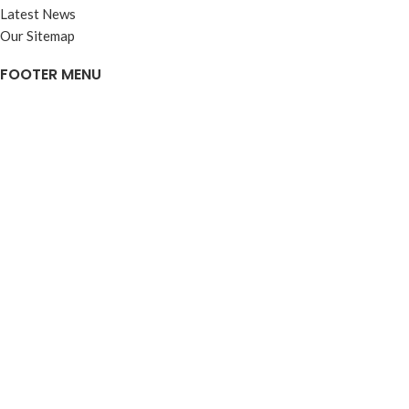
Latest News
Our Sitemap
FOOTER MENU
Instagram profile
New Collection
Woman Dress
Contact Us
Latest News
Purchase Theme
Based on
WoodMart
theme
2026
WooCommerce Themes
.
Mağaza
Filtreler
Favori listesi