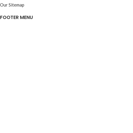
Our Sitemap
FOOTER MENU
Instagram profile
New Collection
Woman Dress
Contact Us
Latest News
Purchase Theme
Based on
WoodMart
theme
2026
WooCommerce Themes
.
Mağaza
Filtreler
Favori listesi
Sepetim